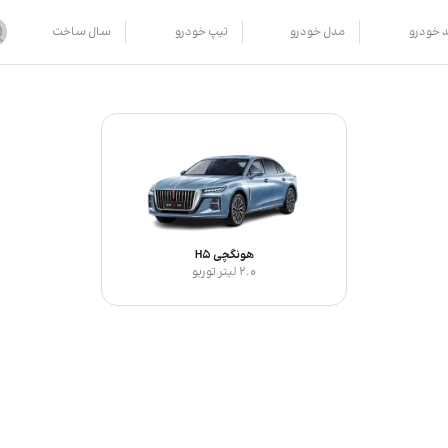
د خودرو
مدل خودرو
تیپ خودرو
سال ساخت
هونگچی H5
2.0 لیتر توربو