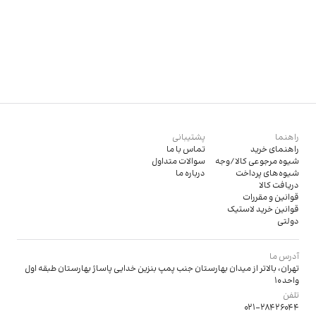
راهنما
پشتیبانی
راهنمای خرید
تماس با ما
شیوه مرجوعی کالا/وجه
سوالات متداول
شیوه‌های پرداخت
درباره ما
دریافت کالا
قوانین و مقررات
قوانین خرید لاستیک
دولتی
آدرس ما
تهران، بالاتر از میدان بهارستان جنب پمپ بنزین خدایی پاساژ بهارستان طبقه اول
واحد 10
تلفن
021-28426044