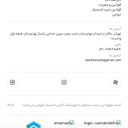
دریافت کالا
قوانین و مقررات
قوانین خرید لاستیک
دولتی
آدرس ما
تهران، بالاتر از میدان بهارستان جنب پمپ بنزین خدایی پاساژ بهارستان طبقه اول
واحد 10
تلفن
021-28426044
ایمیل ما
lastikforoosh@gmail.com
کليه حقوق اين سايت متعلق به فروشگاه آنلاین لاستیک فروش می‌باشد.
1405