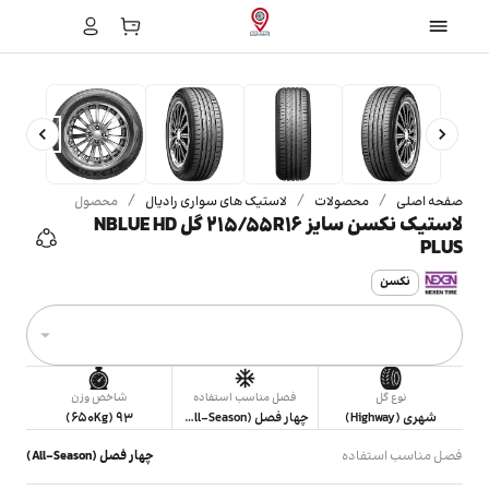
/
/
/
صفحه اصلی
محصولات
لاستیک های سواری رادیال
محصول
لاستیک نکسن سایز 215/55R16 گل NBLUE HD
PLUS
نکسن
نوع گل
فصل مناسب استفاده
شاخص وزن
شهری (Highway)
چهار فصل (All-Season)
93 (650Kg)
فصل مناسب استفاده
چهار فصل (All-Season)