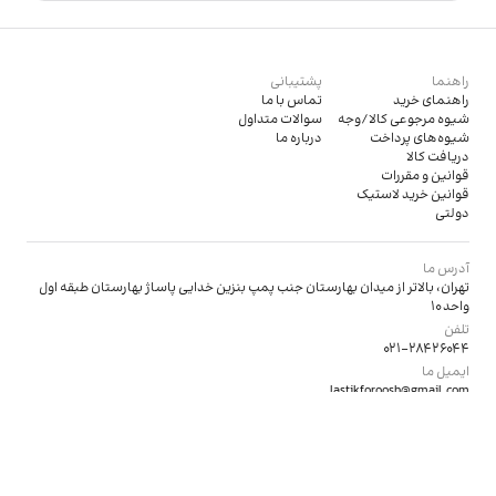
راهنما
پشتیبانی
راهنمای خرید
تماس با ما
شیوه مرجوعی کالا/وجه
سوالات متداول
شیوه‌های پرداخت
درباره ما
دریافت کالا
قوانین و مقررات
قوانین خرید لاستیک
دولتی
آدرس ما
تهران، بالاتر از میدان بهارستان جنب پمپ بنزین خدایی پاساژ بهارستان طبقه اول
واحد 10
تلفن
021-28426044
ایمیل ما
lastikforoosh@gmail.com