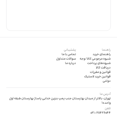
راهنما
پشتیبانی
راهنمای خرید
تماس با ما
شیوه مرجوعی کالا/وجه
سوالات متداول
شیوه‌های پرداخت
درباره ما
دریافت کالا
قوانین و مقررات
قوانین خرید لاستیک
دولتی
آدرس ما
تهران، بالاتر از میدان بهارستان جنب پمپ بنزین خدایی پاساژ بهارستان طبقه اول
واحد 10
تلفن
021-28426044