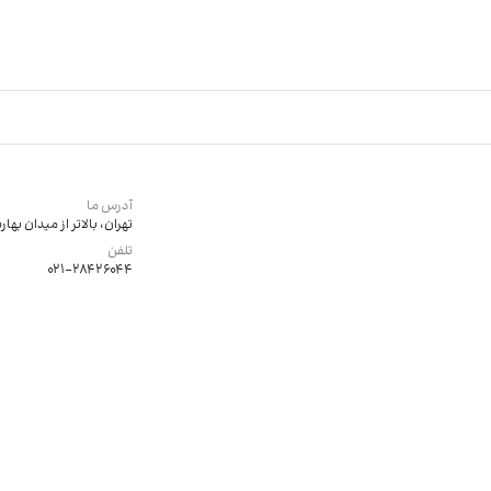
آدرس ما
تهران، بالاتر از میدان به
تلفن
021-28426044
ایمیل ما
lastikforoosh@gmail.com
1405