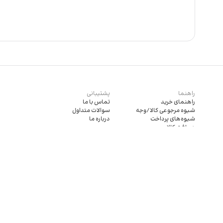
راهنما
پشتیبانی
راهنمای خرید
تماس با ما
شیوه مرجوعی کالا/وجه
سوالات متداول
شیوه‌های پرداخت
درباره ما
دریافت کالا
قوانین و مقررات
قوانین خرید لاستیک دولتی
کليه حقوق اين سايت متعلق به فروشگاه آنلاین لاستیک فروش می‌باشد.