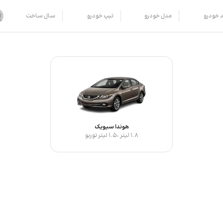
د خودرو
مدل خودرو
تیپ خودرو
سال ساخت
هوندا سیویک
1.8 لیتر ،1.5 لیتر توربو