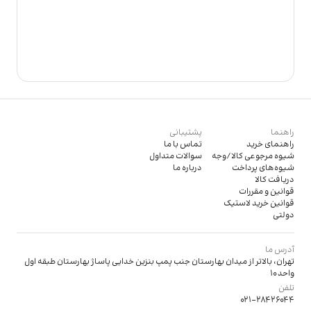
راهنما
پشتیبانی
راهنمای خرید
تماس با ما
شیوه مرجوعی کالا/وجه
سوالات متداول
شیوه‌های پرداخت
درباره ما
دریافت کالا
قوانین و مقررات
قوانین خرید لاستیک
دولتی
آدرس ما
تهران، بالاتر از میدان بهارستان جنب پمپ بنزین خدایی پاساژ بهارستان طبقه اول
واحد 10
تلفن
021-28426044