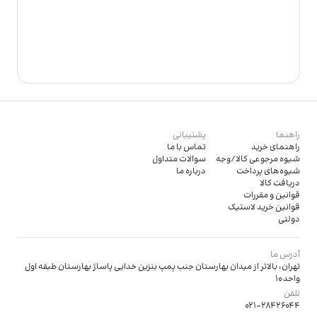
راهنما
پشتیبانی
راهنمای خرید
تماس با ما
شیوه مرجوعی کالا/وجه
سوالات متداول
شیوه‌های پرداخت
درباره ما
دریافت کالا
قوانین و مقررات
قوانین خرید لاستیک
دولتی
آدرس ما
تهران، بالاتر از میدان بهارستان جنب پمپ بنزین خدایی پاساژ بهارستان طبقه اول
واحد 10
تلفن
021-28426044