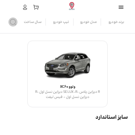
برند خودرو
مدل خودرو
تیپ خودرو
سال ساخت
ولوو XC60
R دیزاین پلاس ،SE LUX ،R دیزاین نسل اول ،R
دیزاین نسل اول - فیس لیفت
سایز استاندارد